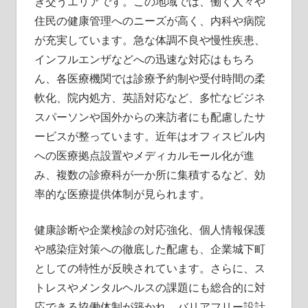
き交うエリアです。この地域では、働く人々や
住民の健康管理へのニーズが高く、内科や病院
が充実しています。急な体調不良や慢性疾患、
インフルエンザなどへの迅速な対応はもちろ
ん、各医療機関では診療予約制や受付時間の柔
軟化、院内処方、英語対応など、多忙なビジネ
スパーソンや国外からの来訪者にも配慮したサ
ービスが整っています。近年はオフィスビル内
への医療拠点設置やメディカルモール化が進
み、複数の診療科が一か所に集積するなど、効
率的な医療提供体制が見られます。
健康診断や企業検診の対応強化、個人情報保護
や感染症対策への徹底した配慮も、企業城下町
としての特性が反映されています。さらに、ス
トレスやメンタルヘルスの課題にも総合的に対
応できる協働体制が築かれ、バリアフリー設計