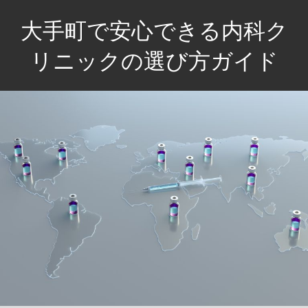
コ
大手町で安心できる内科ク
ン
テ
リニックの選び方ガイド
ン
健
ツ
康
へ
を
ス
守
キ
る、
ッ
信
プ
頼
の
診
療。
あ
な
た