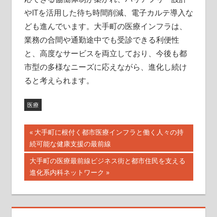
やITを活用した待ち時間削減、電子カルテ導入な
ども進んでいます。大手町の医療インフラは、
業務の合間や通勤途中でも受診できる利便性
と、高度なサービスを両立しており、今後も都
市型の多様なニーズに応えながら、進化し続け
ると考えられます。
医療
投
前
大手町に根付く都市医療インフラと働く人々の持
の
続可能な健康支援の最前線
稿
記
次
大手町の医療最前線ビジネス街と都市住民を支える
ナ
事:
の
進化系内科ネットワーク
記
ビ
事:
ゲ