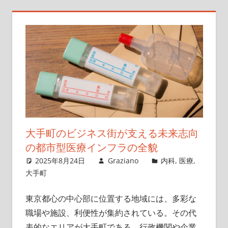
に
ぴ
っ
た
り
の
ク
リ
ニ
ッ
大手町のビジネス街が支える未来志向
ク
の都市型医療インフラの全貌
を
2025年8月24日
Graziano
内科
,
医療
,
見
大手町
つ
け
東京都心の中心部に位置する地域には、多彩な
よ
職場や施設、利便性が集約されている。
その代
う！
表的なエリアが大手町である。行政機関や企業