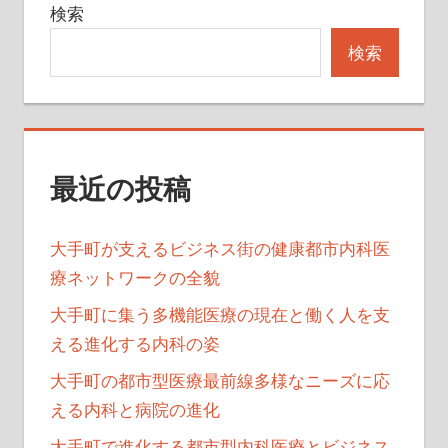
検索
ー
検索
シ
ョ
ン
最近の投稿
大手町が支えるビジネス街の健康都市内科医
療ネットワークの全貌
大手町に集う多機能医療の現在と働く人を支
える進化する内科の姿
大手町の都市型医療最前線多様なニーズに応
える内科と病院の進化
大手町で進化する都市型内科医療とビジネス