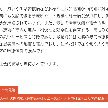
く、風邪や生活習慣病など多様な症状に迅速かつ的確に対
間にも受診できる診療所や、大規模な総合病院が点在し、
学が推進されています。また、最新の医療設備や電子カル
ル技術の導入が進み、利便性と効率性を両立する工夫もみ
の高いサービスも特徴であり、緊急時には近隣の専門医療
な患者層への配慮も進んでおり、住民だけでなく働く人や
アの医療体制の強みです。
社会的役割が期待されています。
フラ進化論
次
大手町の医療環境最前線多様なニーズに応える内科充実エリアの秘密
の