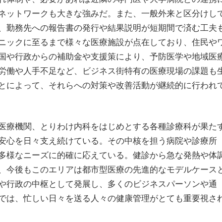
ネットワークも大きな強みだ。また、一般外来と区分けし
、勤務先への報告書の発行や結果説明が短期間で済む工夫
ニックに至るまで様々な医療施設が点在しており、住民や
国や行政からの補助金や支援策により、予防医学や地域医
労働や人手不足など、ビジネス街特有の医療現場の課題も
とによって、それらへの対策や改善活動が継続的に行われ
医療機関、とりわけ内科をはじめとする各種診療科が果た
安心を日々支え続けている。その中核を担う病院や診療所
多様なニーズに的確に応えている。健診から急な発熱や体
、今後もこのエリアは都市型医療の先進的なモデルケース
や行政の中枢として発展し、多くのビジネスパーソンや通
では、忙しい日々を送る人々の健康管理がとても重要視さ