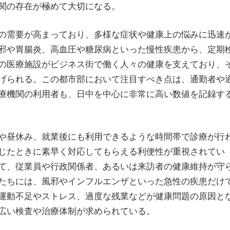
関の存在が極めて大切になる。
の需要が高まっており、多様な症状や健康上の悩みに迅速
邪や胃腸炎、高血圧や糖尿病といった慢性疾患から、定期
の医療施設がビジネス街で働く人々の健康を支えており、
げられる。この都市部において注目すべき点は、通勤者や
療機関の利用者も、日中を中心に非常に高い数値を記録す
や昼休み、就業後にも利用できるような時間帯で診療が行
じたときに素早く対応してもらえる利便性が重視されてい
て、従業員や行政関係者、あるいは来訪者の健康維持が守
たちには、風邪やインフルエンザといった急性の疾患だけ
運動不足やストレス、過度な残業などが健康問題の原因と
広い検査や治療体制が求められている。