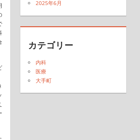
2025年6月
明
の
で
科
合
カテゴリー
内科
ビ
医療
、
大手町
き
ッ
え
ー
に