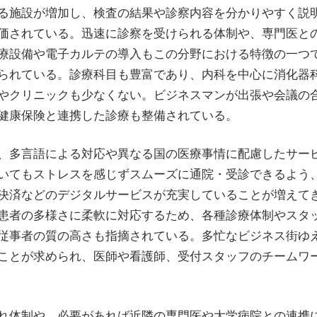
る施設が増加し、検査の結果や診察内容を分かりやすく説
価されている。迅速に診察を受けられる体制や、専門医と
療設備や電子カルテの導入もこの分野における特徴の一つ
られている。診療科目も豊富であり、内科を中心に消化器
やクリニックも少なくない。ビジネスマンが出張や会議の
健康保険と連携した診療も整備されている。
、多言語による対応や異なる国の医療事情に配慮したサー
いてもストレスを感じずスムーズに通院・受診できるよう
決済などのデジタルサービスが充実していることが増えて
患者の多様さに柔軟に対応するため、各種診療体制やスタ
従事者の質の高さも指摘されている。多忙なビジネス街ゆ
ことが求められ、医師や看護師、受付スタッフのチームワ
れ体制や、必要があれば近隣の専門医や大学病院との連携